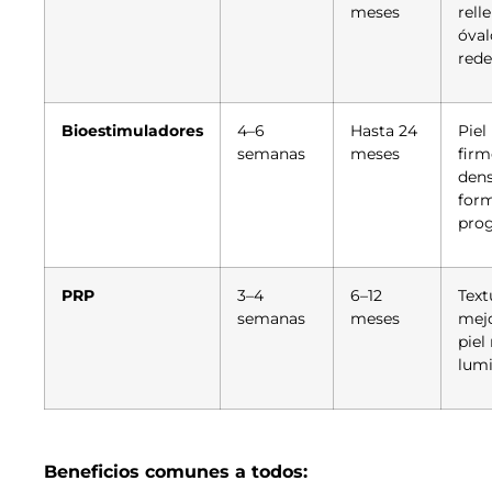
meses
rell
óval
rede
Bioestimuladores
4–6
Hasta 24
Piel
semanas
meses
firm
dens
for
prog
PRP
3–4
6–12
Text
semanas
meses
mejo
piel
lum
Beneficios comunes a todos: