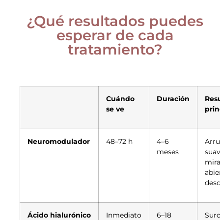
¿Qué resultados puedes
esperar de cada
tratamiento?
Cuándo
Duración
Res
se ve
prin
Neuromodulador
48–72 h
4–6
Arr
meses
suav
mir
abie
des
Ácido hialurónico
Inmediato
6–18
Sur