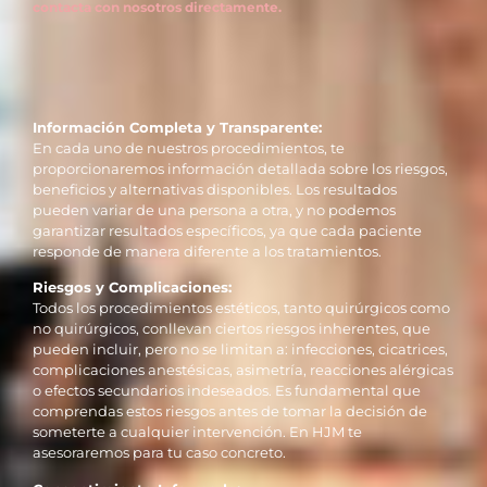
contacta con nosotros directamente.
Información Completa y Transparente:
En cada uno de nuestros procedimientos, te
proporcionaremos información detallada sobre los riesgos,
beneficios y alternativas disponibles. Los resultados
pueden variar de una persona a otra, y no podemos
garantizar resultados específicos, ya que cada paciente
responde de manera diferente a los tratamientos.
Riesgos y Complicaciones:
Todos los procedimientos estéticos, tanto quirúrgicos como
no quirúrgicos, conllevan ciertos riesgos inherentes, que
pueden incluir, pero no se limitan a: infecciones, cicatrices,
complicaciones anestésicas, asimetría, reacciones alérgicas
o efectos secundarios indeseados. Es fundamental que
comprendas estos riesgos antes de tomar la decisión de
someterte a cualquier intervención. En HJM te
asesoraremos para tu caso concreto.