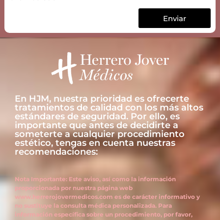
Enviar
En HJM, nuestra prioridad es ofrecerte
tratamientos de calidad con los más altos
estándares de seguridad. Por ello, es
importante que antes de decidirte a
someterte a cualquier procedimiento
estético, tengas en cuenta nuestras
recomendaciones:
Nota Importante: Este aviso, así como la información
proporcionada por nuestra página web
www.herrerojovermedicos.com es de carácter informativo y
no sustituye la consulta médica personalizada. Para
información específica sobre un procedimiento, por favor,