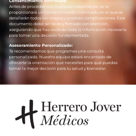
Consentimiento Informado:
Antes de proceder con cualquier tratamiento, se te
proporcionará un Consentimiento Informado en el que se
detallarán todos los riesgos y posibles complicaciones. Este
documento debe ser leído y firmado con atención,
asegurando que has recibido toda la información necesaria
para tomar una decisión fundamentada.
Asesoramiento Personalizado:
Te recomendamos que programes una consulta
personalizada. Nuestro equipo estará encantado de
ofrecerte la orientación que necesites para que puedas
tomar la mejor decisión para tu salud y bienestar.