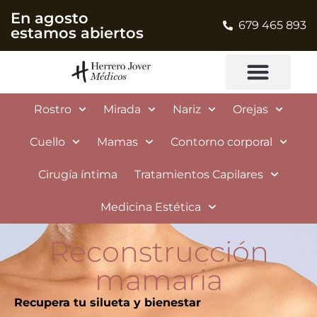
En agosto
679 465 893
estamos abiertos
Rostro
Mirada
Nariz
Orejas
Cuello
Mamas
Contorno corporal
Cirugía íntima
Tratamientos Capilares
Medicina Estética
Reconstrucción
mamaria
Recupera tu silueta y bienestar