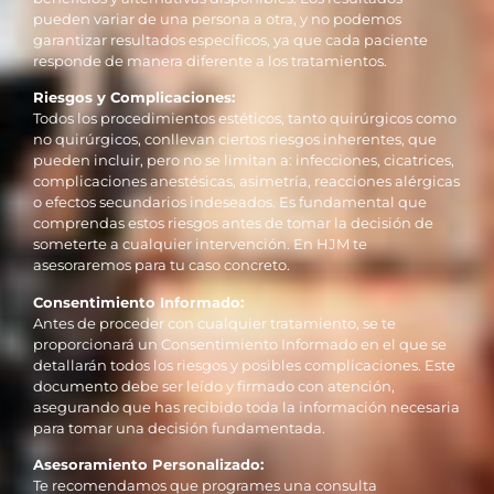
pueden variar de una persona a otra, y no podemos
garantizar resultados específicos, ya que cada paciente
responde de manera diferente a los tratamientos.
Riesgos y Complicaciones:
Todos los procedimientos estéticos, tanto quirúrgicos como
no quirúrgicos, conllevan ciertos riesgos inherentes, que
pueden incluir, pero no se limitan a: infecciones, cicatrices,
complicaciones anestésicas, asimetría, reacciones alérgicas
o efectos secundarios indeseados. Es fundamental que
comprendas estos riesgos antes de tomar la decisión de
someterte a cualquier intervención. En HJM te
asesoraremos para tu caso concreto.
Consentimiento Informado:
Antes de proceder con cualquier tratamiento, se te
proporcionará un Consentimiento Informado en el que se
detallarán todos los riesgos y posibles complicaciones. Este
documento debe ser leído y firmado con atención,
asegurando que has recibido toda la información necesaria
para tomar una decisión fundamentada.
Asesoramiento Personalizado:
Te recomendamos que programes una consulta