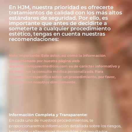
En HJM, nuestra prioridad es ofrecerte
tratamientos de calidad con los más altos
estándares de seguridad. Por ello, es
importante que antes de decidirte a
someterte a cualquier procedimiento
estético, tengas en cuenta nuestras
recomendaciones:
Nota Importante: Este aviso, así como la información
proporcionada por nuestra página web
www.herrerojovermedicos.com es de carácter informativo y
no sustituye la consulta médica personalizada. Para
información específica sobre un procedimiento, por favor,
contacta con nosotros directamente.
Información Completa y Transparente:
En cada uno de nuestros procedimientos, te
proporcionaremos información detallada sobre los riesgos,
beneficios y alternativas disponibles. Los resultados