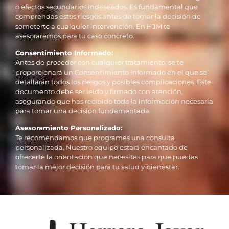
o efectos secundarios indeseados. Es fundamental que
comprendas estos riesgos antes de tomar la decisión de
someterte a cualquier intervención. En HJM te
asesoraremos para tu caso concreto.
Consentimiento Informado:
Antes de proceder con cualquier tratamiento, se te
proporcionará un Consentimiento Informado en el que se
detallarán todos los riesgos y posibles complicaciones. Este
documento debe ser leído y firmado con atención,
asegurando que has recibido toda la información necesaria
para tomar una decisión fundamentada.
Asesoramiento Personalizado:
Te recomendamos que programes una consulta
personalizada. Nuestro equipo estará encantado de
ofrecerte la orientación que necesites para que puedas
tomar la mejor decisión para tu salud y bienestar.