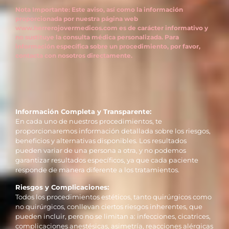
Nota Importante: Este aviso, así como la información
proporcionada por nuestra página web
www.herrerojovermedicos.com es de carácter informativo y
no sustituye la consulta médica personalizada. Para
información específica sobre un procedimiento, por favor,
contacta con nosotros directamente.
Información Completa y Transparente:
En cada uno de nuestros procedimientos, te
proporcionaremos información detallada sobre los riesgos,
beneficios y alternativas disponibles. Los resultados
pueden variar de una persona a otra, y no podemos
garantizar resultados específicos, ya que cada paciente
responde de manera diferente a los tratamientos.
Riesgos y Complicaciones:
Todos los procedimientos estéticos, tanto quirúrgicos como
no quirúrgicos, conllevan ciertos riesgos inherentes, que
pueden incluir, pero no se limitan a: infecciones, cicatrices,
complicaciones anestésicas, asimetría, reacciones alérgicas