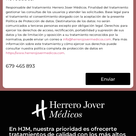
Responsable del tratamiento: Herrero Jover Médicos. Finalidad del tratamiento:
gestionar las consultas de los usuarios y atender las solicitudes. Base legal para
el tratamiento: el consentimiento otorgado con la aceptación de la presente
Política de Protección de datos. Destinatarios de los datos: no serán
comunicados a terceras personas excepto por obligación legal. Derechos: para
ejercer los derechos de acceso, rectificación, portabilidad y supresión de sus
datos y los de limitación y oposición a su tratamiento reconocidos por la
normativa, puede enviar un correo a
info@herrerojovermedicos.com
. Para más
información sobre este tratamiento y cómo ejercer sus derechos puede
consultar nuestra política completa de protección de datos en
https://www.herrerojovermedicos.com
.
679 465 893
Enviar
En HJM, nuestra prioridad es ofrecerte
tratamientos de calidad con los más altos