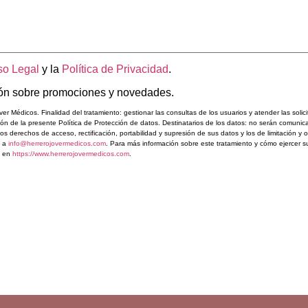
so Legal
y la
Política de Privacidad
.
ción sobre promociones y novedades.
r Médicos. Finalidad del tratamiento: gestionar las consultas de los usuarios y atender las solici
ón de la presente Política de Protección de datos. Destinatarios de los datos: no serán comuni
los derechos de acceso, rectificación, portabilidad y supresión de sus datos y los de limitación y
o a
info@herrerojovermedicos.com
. Para más información sobre este tratamiento y cómo ejercer 
s en
https://www.herrerojovermedicos.com
.