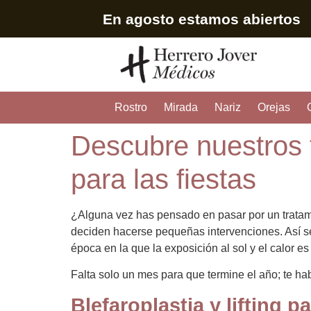
En agosto estamos abiertos
Rostro
Mirada
Nariz
Orejas
Descubre nuestros t
para las fiestas
¿Alguna vez has pensado en pasar por un tratami
deciden hacerse pequeñas intervenciones. Así 
época en la que la exposición al sol y el calor e
Falta solo un mes para que termine el año; te h
Blefaroplastia y lifting 