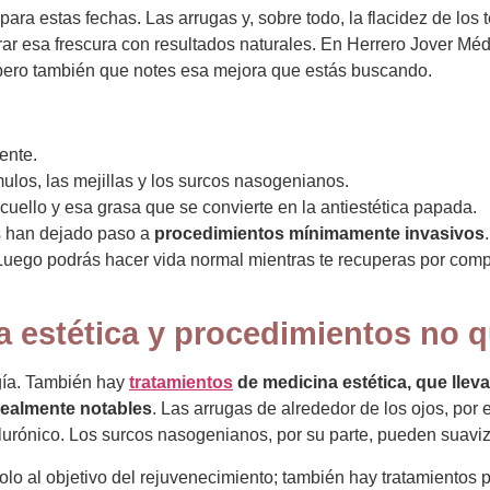
para estas fechas. Las arrugas y, sobre todo, la flacidez de los
ar esa frescura con resultados naturales. En Herrero Jover Mé
 pero también que notes esa mejora que estás buscando.
ente.
ulos, las mejillas y los surcos nasogenianos.
l cuello y esa grasa que se convierte en la antiestética papada.
as han dejado paso a
procedimientos mínimamente invasivos
Luego podrás hacer vida normal mientras te recuperas por comple
 estética y procedimientos no q
ugía. También hay
tratamientos
de
medicina estética
, que lle
realmente notables
. Las arrugas de alrededor de los ojos, po
ialurónico. Los surcos nasogenianos, por su parte, pueden suavi
olo al objetivo del rejuvenecimiento; también hay tratamientos 