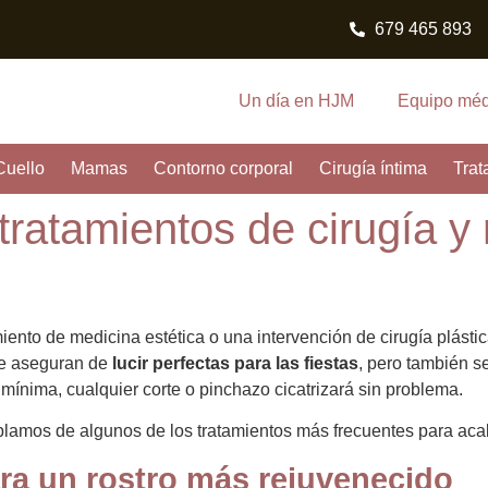
679 465 893
Un día en HJM
Equipo méd
Cuello
Mamas
Contorno corporal
Cirugía íntima
Trat
ratamientos de cirugía y 
ento de medicina estética o una intervención de cirugía plásti
se aseguran de
lucir perfectas para las fiestas
, pero también s
s mínima, cualquier corte o pinchazo cicatrizará sin problema.
ablamos de algunos de los tratamientos más frecuentes para aca
para un rostro más rejuvenecido