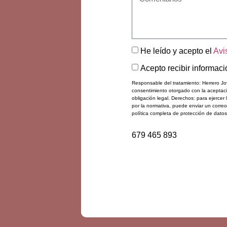
He leído y acepto el
Avi
Acepto recibir informa
Responsable del tratamiento: Herrero Jove
consentimiento otorgado con la aceptaci
obligación legal. Derechos: para ejercer 
por la normativa, puede enviar un corre
política completa de protección de dato
679 465 893