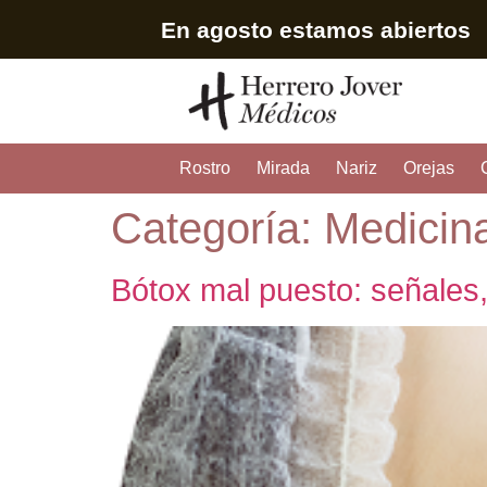
En agosto estamos abiertos
Rostro
Mirada
Nariz
Orejas
Categoría:
Medicina
Bótox mal puesto: señales