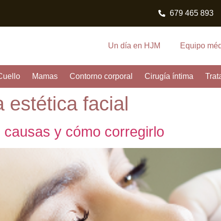
679 465 893
Un día en HJM
Equipo méd
Cuello
Mamas
Contorno corporal
Cirugía íntima
Trat
 estética facial
, causas y cómo corregirlo